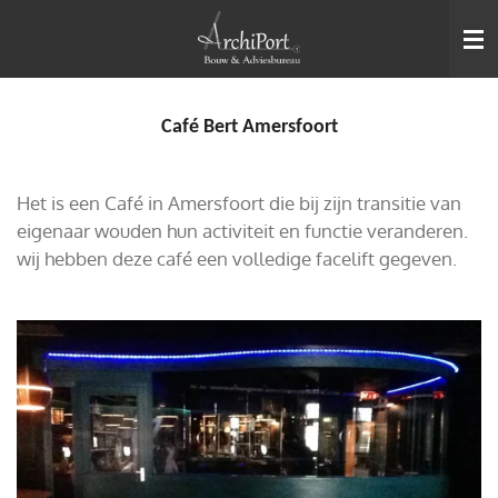
Ga
direct
naar
de
Café Bert Amersfoort
hoofdinhoud
Het is een Café in Amersfoort die bij zijn transitie van
eigenaar wouden hun activiteit en functie veranderen.
wij hebben deze café een volledige facelift gegeven.