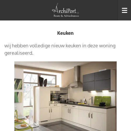
Ga
direct
naar
de
Keuken
hoofdinhoud
wij hebben volledige nieuw keuken in deze woning
gerealiseerd.