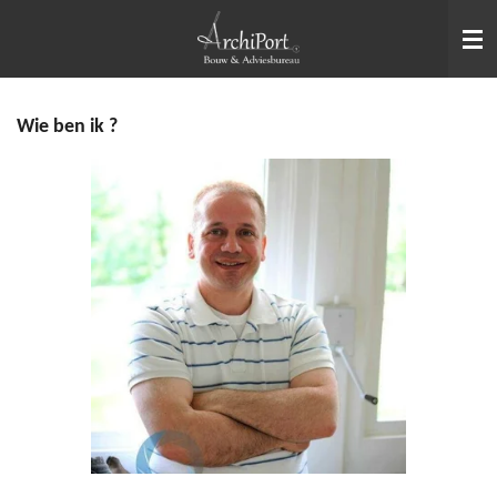
Ga
direct
naar
de
Wie ben ik ?
hoofdinhoud